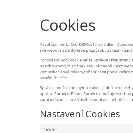
Cookies
Pavel Štamberk, IČO: 450946616, se sídlem Obecnice
své webové stránky lépe přizpůsobil zákazníkům a u
Pomocí souborů cookie může Správce i třetí strany
našich webových stránek, tak i případně jiných we
komunikaci i své reklamy přizpůsobit podle Vašich z
sociálních sítích.
Správce používá nezbytná cookie. Jedná se o nezby
aplikací Správce. Přitom Správce dodržuje všechna
zpracováváme i bez Vašeho souhlasu, neboť tím za
Nastavení Cookies
Funkční