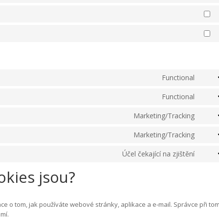
St
Ma
Functional
Cons
to
Functional
Cons
servi
to
divi-
Marketing/Tracking
Cons
servi
(eleg
to
word
theme
Marketing/Tracking
Cons
servi
to
googl
Účel čekající na zjištění
Cons
servi
fonts
to
googl
okies jsou?
servi
maps
ostat
 o tom, jak používáte webové stránky, aplikace a e-mail. Správce při to
mí.