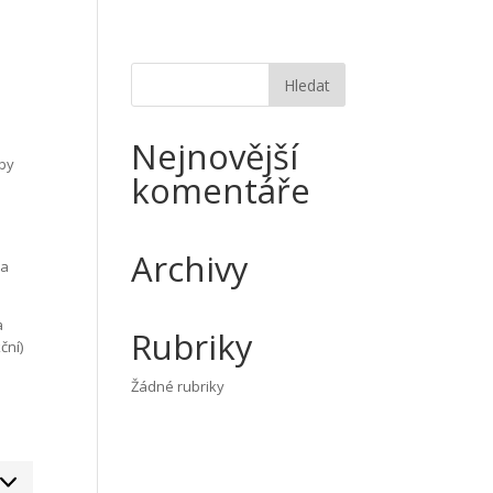
Nejnovější
aby
komentáře
Archivy
na
a
Rubriky
ční)
Žádné rubriky